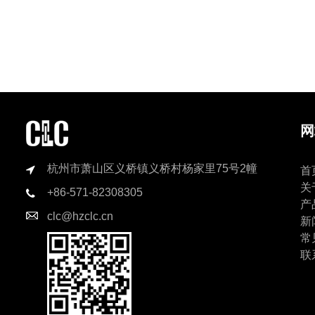
网
杭州市萧山区义桥镇义桥村杨家里75号2幢
首
关
+86-571-82308305
产
clc@hzclc.cn
新
常
联