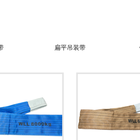
带
扁平吊装带