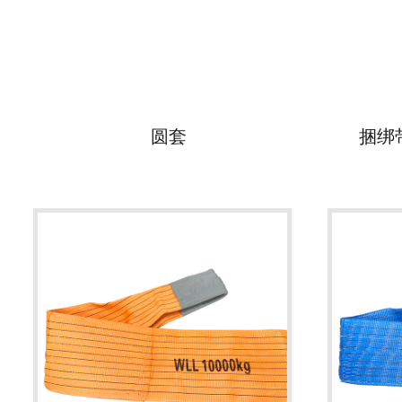
圆套
捆绑