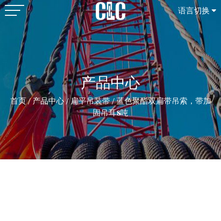
语言切换
产品中心
首页
/
产品中心
/
扁平吊装带
/
蓝色聚酯双扁带吊索，带加
固吊耳8吨